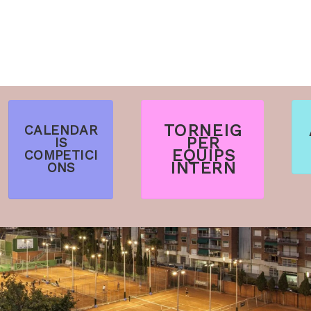
TORNEIG
CALENDAR
PER
IS
EQUIPS
COMPETICI
INTERN
ONS